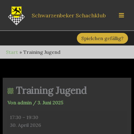
Zum
Inhalt
Schwarzenbeker Schachklub
springen
Spielchen gefällig?
Start
Training Jugend
Training Jugend
Von
admin
/
3. Juni 2025
Training
17:30
–
19:30
Jugend
30. April 2026