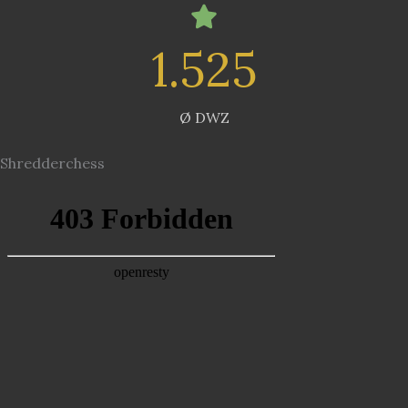
1.525
Ø DWZ
Shredderchess