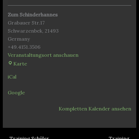
Zum Schinderhannes
Grabauer Str.17
Schwarzenbek
,
21493
Germany
+49.4151.3506
Veranstaltungsort anschauen
Zum
Karte
Schinderhannes
iCal
Google
Kompletten Kalender ansehen
Training Schüler
Training