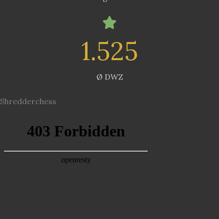
1.525
Ø DWZ
Shredderchess