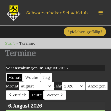
Zum
Inhalt
Schwarzenbeker Schachklub
springen
Spielchen gefällig?
Start
Termine
Termine
Veranstaltungen im August 2026
Monat
Woche
Tag
Monat
Jahr
Zurück
Heute
Weiter
6. August 2026