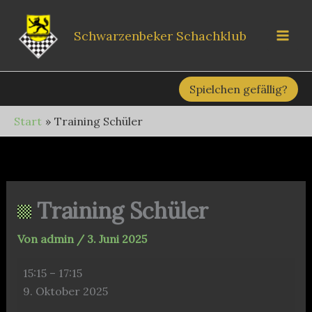
Zum
Inhalt
Schwarzenbeker Schachklub
springen
Spielchen gefällig?
Start
Training Schüler
Training Schüler
Von
admin
/
3. Juni 2025
Training
15:15
–
17:15
Schüler
9. Oktober 2025