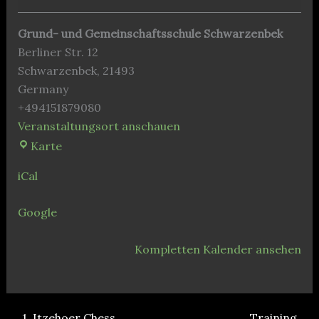
Grund- und Gemeinschaftsschule Schwarzenbek
Berliner Str. 12
Schwarzenbek
,
21493
Germany
+494151879080
Veranstaltungsort anschauen
Grund-
Karte
und
iCal
Gemeinschaftsschule
Schwarzenbek
Google
Kompletten Kalender ansehen
1. Itzehoer Chess
Training