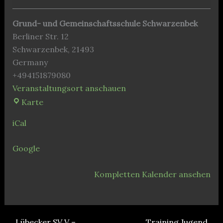
Grund- und Gemeinschaftsschule Schwarzenbek
Berliner Str. 12
Schwarzenbek
,
21493
Germany
+494151879080
Veranstaltungsort anschauen
Grund-
Karte
und
iCal
Gemeinschaftsschule
Schwarzenbek
Google
Kompletten Kalender ansehen
Lübecker SV V –
Training Jugend