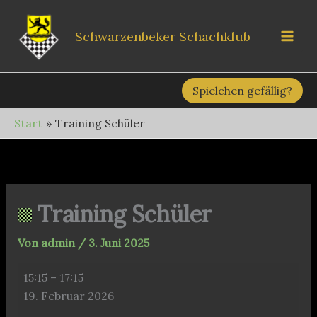
Zum
Inhalt
Schwarzenbeker Schachklub
springen
Spielchen gefällig?
Start
Training Schüler
Training Schüler
Von
admin
/
3. Juni 2025
Training
15:15
–
17:15
Schüler
19. Februar 2026