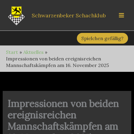
Zum
Inhalt
Schwarzenbeker Schachklub
springen
Spielchen gefällig?
Start
Aktuelles
Impressionen von beiden ereignisreichen
Mannschaftskämpfen am 16. November 2025
Impressionen von beiden
ereignisreichen
Mannschaftskämpfen am